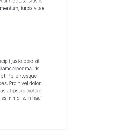
tium lectus. Cras id
ementum, turpis vitae
ipit justo odio sit
 ullamcorper mauris
a et. Pellentesque
es. Proin vel dolor
rus at ipsum dictum
issim mollis. In hac