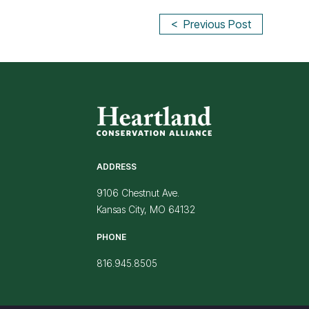
<
Previous Post
ADDRESS
9106 Chestnut Ave.
Kansas City, MO 64132
PHONE
816.945.8505