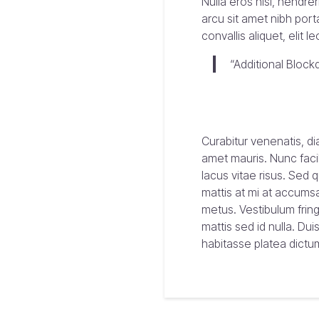
Nulla eros nisi, hendr
arcu sit amet nibh port
convallis aliquet, elit 
“Additional Bloc
Curabitur venenatis, di
amet mauris. Nunc facil
lacus vitae risus. Sed 
mattis at mi at accumsa
metus. Vestibulum fring
mattis sed id nulla. Du
habitasse platea dictu