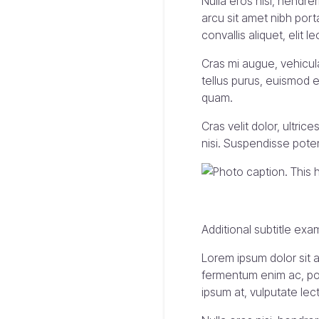
Nulla eros nisi, hendr
arcu sit amet nibh port
convallis aliquet, elit 
Cras mi augue, vehicula
tellus purus, euismod e
quam.
Cras velit dolor, ultric
nisi. Suspendisse potent
Additional subtitle exa
Lorem ipsum dolor sit a
fermentum enim ac, por
ipsum at, vulputate lec