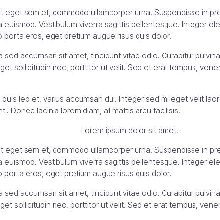
erit eget sem et, commodo ullamcorper urna. Suspendisse in pre
a euismod. Vestibulum viverra sagittis pellentesque. Integer el
leo porta eros, eget pretium augue risus quis dolor.
 sed accumsan sit amet, tincidunt vitae odio. Curabitur pulvinar
get sollicitudin nec, porttitor ut velit. Sed et erat tempus, ven
es quis leo et, varius accumsan dui. Integer sed mi eget velit lao
i. Donec lacinia lorem diam, at mattis arcu facilisis.
Lorem ipsum dolor sit amet.
erit eget sem et, commodo ullamcorper urna. Suspendisse in pre
a euismod. Vestibulum viverra sagittis pellentesque. Integer el
leo porta eros, eget pretium augue risus quis dolor.
 sed accumsan sit amet, tincidunt vitae odio. Curabitur pulvinar
get sollicitudin nec, porttitor ut velit. Sed et erat tempus, ven