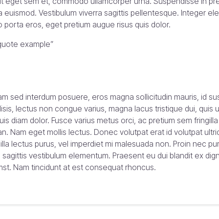
erit eget sem et, commodo ullamcorper urna. Suspendisse in pre
a euismod. Vestibulum viverra sagittis pellentesque. Integer el
leo porta eros, eget pretium augue risus quis dolor.
kquote example”
am sed interdum posuere, eros magna sollicitudin mauris, id susc
isis, lectus non congue varius, magna lacus tristique dui, quis
quis diam dolor. Fusce varius metus orci, ac pretium sem fringill
n. Nam eget mollis lectus. Donec volutpat erat id volutpat ultric
illa lectus purus, vel imperdiet mi malesuada non. Proin nec pu
is sagittis vestibulum elementum. Praesent eu dui blandit ex dign
mst. Nam tincidunt at est consequat rhoncus.