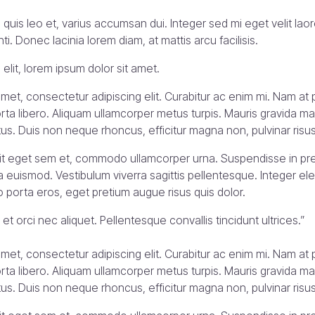
es quis leo et, varius accumsan dui. Integer sed mi eget velit lao
i. Donec lacinia lorem diam, at mattis arcu facilisis.
elit, lorem ipsum dolor sit amet.
met, consectetur adipiscing elit. Curabitur ac enim mi. Nam at p
ta libero. Aliquam ullamcorper metus turpis. Mauris gravida ma
tus. Duis non neque rhoncus, efficitur magna non, pulvinar risus
erit eget sem et, commodo ullamcorper urna. Suspendisse in pre
a euismod. Vestibulum viverra sagittis pellentesque. Integer el
leo porta eros, eget pretium augue risus quis dolor.
t orci nec aliquet. Pellentesque convallis tincidunt ultrices.”
met, consectetur adipiscing elit. Curabitur ac enim mi. Nam at p
ta libero. Aliquam ullamcorper metus turpis. Mauris gravida ma
tus. Duis non neque rhoncus, efficitur magna non, pulvinar risus