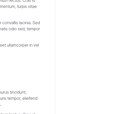
tium lectus. Cras id
ementum, turpis vitae
 convallis lacinia. Sed
enatis odio sed, tempor
reet ullamcorper in vel
urus tincidunt,
uris tempor, eleifend
.