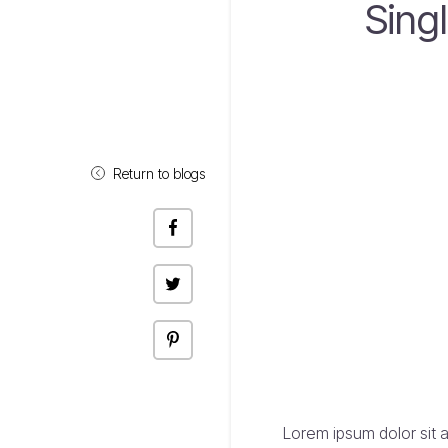
Sing
Return to blogs
Share
on
Facebook
Click
to
share
on
Twitter
Click
to
share
on
Pinterest
Lorem ipsum dolor sit a