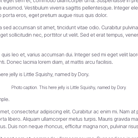
erit eget sem et, commodo ullamcorper urna. Suspendisse in pre
a euismod. Vestibulum viverra sagittis pellentesque. Integer el
leo porta eros, eget pretium augue risus quis dolor.
 sed accumsan sit amet, tincidunt vitae odio. Curabitur pulvinar
get sollicitudin nec, porttitor ut velit. Sed et erat tempus, ven
es quis leo et, varius accumsan dui. Integer sed mi eget velit lao
i. Donec lacinia lorem diam, at mattis arcu facilisis.
Photo caption. This here jelly is Little Squishy, named by Dory.
mple.
met, consectetur adipiscing elit. Curabitur ac enim mi. Nam at p
ta libero. Aliquam ullamcorper metus turpis. Mauris gravida ma
tus. Duis non neque rhoncus, efficitur magna non, pulvinar risus